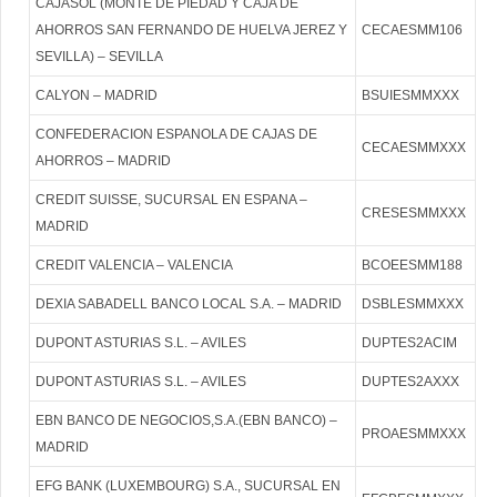
CAJASOL (MONTE DE PIEDAD Y CAJA DE
AHORROS SAN FERNANDO DE HUELVA JEREZ Y
CECAESMM106
SEVILLA) – SEVILLA
CALYON – MADRID
BSUIESMMXXX
CONFEDERACION ESPANOLA DE CAJAS DE
CECAESMMXXX
AHORROS – MADRID
CREDIT SUISSE, SUCURSAL EN ESPANA –
CRESESMMXXX
MADRID
CREDIT VALENCIA – VALENCIA
BCOEESMM188
DEXIA SABADELL BANCO LOCAL S.A. – MADRID
DSBLESMMXXX
DUPONT ASTURIAS S.L. – AVILES
DUPTES2ACIM
DUPONT ASTURIAS S.L. – AVILES
DUPTES2AXXX
EBN BANCO DE NEGOCIOS,S.A.(EBN BANCO) –
PROAESMMXXX
MADRID
EFG BANK (LUXEMBOURG) S.A., SUCURSAL EN