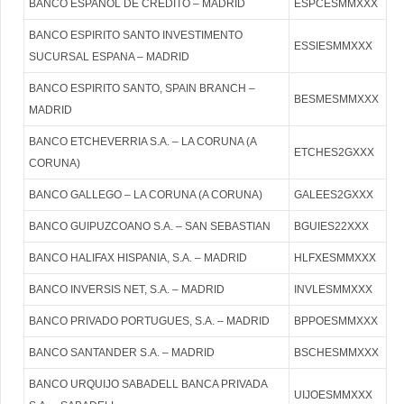
BANCO ESPANOL DE CREDITO – MADRID
ESPCESMMXXX
BANCO ESPIRITO SANTO INVESTIMENTO
ESSIESMMXXX
SUCURSAL ESPANA – MADRID
BANCO ESPIRITO SANTO, SPAIN BRANCH –
BESMESMMXXX
MADRID
BANCO ETCHEVERRIA S.A. – LA CORUNA (A
ETCHES2GXXX
CORUNA)
BANCO GALLEGO – LA CORUNA (A CORUNA)
GALEES2GXXX
BANCO GUIPUZCOANO S.A. – SAN SEBASTIAN
BGUIES22XXX
BANCO HALIFAX HISPANIA, S.A. – MADRID
HLFXESMMXXX
BANCO INVERSIS NET, S.A. – MADRID
INVLESMMXXX
BANCO PRIVADO PORTUGUES, S.A. – MADRID
BPPOESMMXXX
BANCO SANTANDER S.A. – MADRID
BSCHESMMXXX
BANCO URQUIJO SABADELL BANCA PRIVADA
UIJOESMMXXX