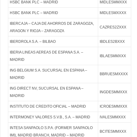
HSBC BANK PLC – MADRID
MIDLESMMXXX
HSBC BANK PLC – MADRID
MIDLESMXXXX
IBERCAJA – CAJA DE AHORROS DE ZARAGOZA,
CAZRES2ZXXX
ARAGON Y RIOJA – ZARAGOZA
IBERDROLA S.A. – BILBAO
IBDLES2BXXX
IBERIA LINEAS AEREAS DE ESPANA S.A. –
IBLAESMMXXX
MADRID
ING BELGIUM S.A. SUCURSAL EN ESPANA –
BBRUESMXXXX
MADRID
ING DIRECT NV, SUCURSAL EN ESPANA –
INGDESMMXXX
MADRID
INSTITUTO DE CREDITO OFICIAL – MADRID
ICROESMMXXX
INTERMONEY VALORES S.V.B., S.A. – MADRID
IVALESMMXXX
INTESA SANPAOLO S.P.A. (FORMER SANPAOLO
BCITESMMXXX
IMI), MADRID BRANCH, MADRID – MADRID