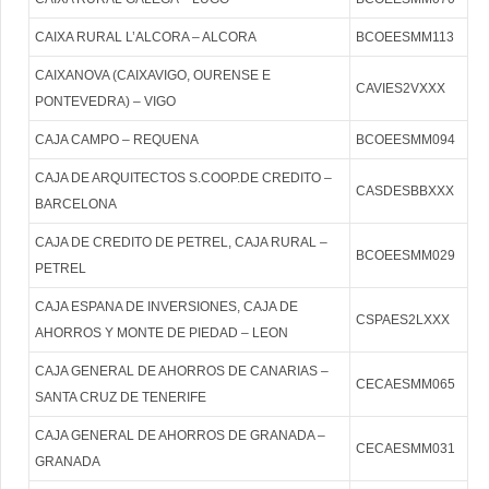
CAIXA RURAL L’ALCORA – ALCORA
BCOEESMM113
CAIXANOVA (CAIXAVIGO, OURENSE E
CAVIES2VXXX
PONTEVEDRA) – VIGO
CAJA CAMPO – REQUENA
BCOEESMM094
CAJA DE ARQUITECTOS S.COOP.DE CREDITO –
CASDESBBXXX
BARCELONA
CAJA DE CREDITO DE PETREL, CAJA RURAL –
BCOEESMM029
PETREL
CAJA ESPANA DE INVERSIONES, CAJA DE
CSPAES2LXXX
AHORROS Y MONTE DE PIEDAD – LEON
CAJA GENERAL DE AHORROS DE CANARIAS –
CECAESMM065
SANTA CRUZ DE TENERIFE
CAJA GENERAL DE AHORROS DE GRANADA –
CECAESMM031
GRANADA