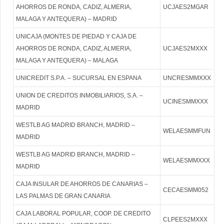
AHORROS DE RONDA, CADIZ, ALMERIA,
UCJAES2MGAR
MALAGA Y ANTEQUERA) – MADRID
UNICAJA (MONTES DE PIEDAD Y CAJA DE
AHORROS DE RONDA, CADIZ, ALMERIA,
UCJAES2MXXX
MALAGA Y ANTEQUERA) – MALAGA
UNICREDIT S.P.A. – SUCURSAL EN ESPANA
UNCRESMMXXX
UNION DE CREDITOS INMOBILIARIOS, S.A. –
UCINESMMXXX
MADRID
WESTLB AG MADRID BRANCH, MADRID –
WELAESMMFUN
MADRID
WESTLB AG MADRID BRANCH, MADRID –
WELAESMMXXX
MADRID
CAJA INSULAR DE AHORROS DE CANARIAS –
CECAESMM052
LAS PALMAS DE GRAN CANARIA
CAJA LABORAL POPULAR, COOP. DE CREDITO
CLPEES2MXXX