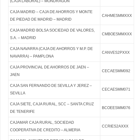
(CAJA LABORAL) – MONDRAGON
CAJA MADRID – CAJA DE AHORROS Y MONTE
CAHMESMMXXX
DE PIEDAD DE MADRID – MADRID
CAJA MADRID BOLSA SOCIEDAD DE VALORES,
CMBOESMMXXX
S.A. – MADRID
CAJA NAVARRA (CAJA DE AHORROS Y M.P. DE
CANVES2PXXX
NAVARRA) – PAMPLONA
CAJA PROVINCIAL DE AHORROS DE JAEN –
CECAESMM092
JAEN
CAJA SAN FERNANDO DE SEVILLA Y JEREZ –
CECAESMM071
SEVILLA
CAJA SIETE, CAJA RURAL, SCC – SANTA CRUZ
BCOEESMM076
DE TENERIFE
CAJAMAR CAJA RURAL, SOCIEDAD
CCRIES2AXXX
COOPERATIVA DE CREDITO – ALMERIA