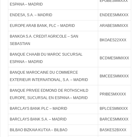
EFGBESMMXXX
ESPANA – MADRID
ENDESA, S.A. – MADRID
ENDEESMMXXX
EUROPE ARAB BANK, PLC – MADRID
ARABESMMXXX
BANKOA S.A. CREDIT AGRICOLE – SAN
BKOAES22XXX
SEBASTIAN
BANQUE CHAABI DU MAROC SUCURSAL
BCDMESMMXXX
ESPANA – MADRID
BANQUE MAROCAINE DU COMMERCE
BMCEESMMXXX
EXTERIEUR INTERNATIONAL, S.A. – MADRID
BANQUE PRIVEE EDMOND DE ROTHSCHILD
PRIBESMXXXX
EUROPE, SUCURSAL EN ESPANA – MADRID
BARCLAYS BANK PLC – MADRID
BPLCESMMXXX
BARCLAYS BANK S.A. – MADRID
BARCESMMXXX
BILBAO BIZKAIA KUTXA – BILBAO
BASKES2BXXX