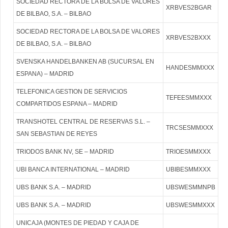
SOCIEDAD RECTORA DE LA BOLSA DE VALORES
XRBVES2BGAR
DE BILBAO, S.A. – BILBAO
SOCIEDAD RECTORA DE LA BOLSA DE VALORES
XRBVES2BXXX
DE BILBAO, S.A. – BILBAO
SVENSKA HANDELBANKEN AB (SUCURSAL EN
HANDESMMXXX
ESPANA) – MADRID
TELEFONICA GESTION DE SERVICIOS
TEFEESMMXXX
COMPARTIDOS ESPANA – MADRID
TRANSHOTEL CENTRAL DE RESERVAS S.L. –
TRCSESMMXXX
SAN SEBASTIAN DE REYES
TRIODOS BANK NV, SE – MADRID
TRIOESMMXXX
UBI BANCA INTERNATIONAL – MADRID
UBIBESMMXXX
UBS BANK S.A. – MADRID
UBSWESMMNPB
UBS BANK S.A. – MADRID
UBSWESMMXXX
UNICAJA (MONTES DE PIEDAD Y CAJA DE