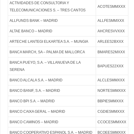
ACTIVIDADES DE CONSULTORIA Y
ACOTESMMXXX
TELECOMUNICACIONES S. – TRES CANTOS
ALLFUNDS BANK – MADRID
ALLFESMMXXX
ALTAE BANCO – MADRID
AHCRESVVXXX
ARTECHE LANTEGI ELKARTEA S.A. – MUNGIA
ARLEES2BXXX
BANCA MARCH, SA – PALMA DE MALLORCA
BMARES2MXXX
BANCA PUEYO, S.A. – VILLANUEVA DE LA
BAPUES22XXX
SERENA
BANCO ALCALA S.A. – MADRID
ALCLESMMXXX
BANCO BANIF, S.A. – MADRID
NORTESMMXXX
BANCO BPI S.A. – MADRID
BBPIESMMXXX
BANCO CAIXA GERAL – MADRID
CGDIESMMXXX
BANCO CAMINOS – MADRID
CCOCESMMXXX
BANCO COOPERATIVO ESPANOL S.A. – MADRID
BCOEESMMXXX