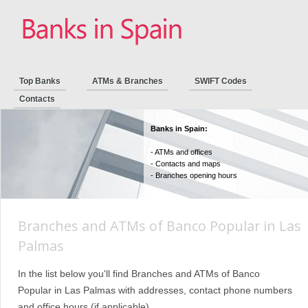
Top Banks
ATMs & Branches
SWIFT Codes
Contacts
Banks in Spain:
- ATMs and offices
- Contacts and maps
- Branches opening hours
Branches and ATMs of Banco Popular in Las
Palmas
In the list below you'll find Branches and ATMs of Banco
Popular in Las Palmas with addresses, contact phone numbers
and office hours (if applicable).