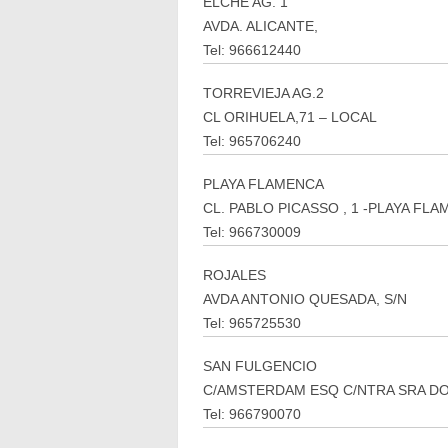
ELCHE AG. 1
AVDA. ALICANTE,
Tel: 966612440
TORREVIEJA AG.2
CL ORIHUELA,71 – LOCAL
Tel: 965706240
PLAYA FLAMENCA
CL. PABLO PICASSO , 1 -PLAYA FLA
Tel: 966730009
ROJALES
AVDA ANTONIO QUESADA, S/N
Tel: 965725530
SAN FULGENCIO
C/AMSTERDAM ESQ C/NTRA SRA D
Tel: 966790070