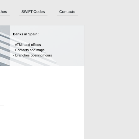
ches
SWIFT Codes
Contacts
Banks in Spain:
- ATMs and offices
- Contacts and maps
- Branches opening hours